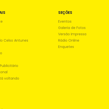
AIS
SEÇÕES
te
Eventos
Galeria de Fotos
Versão Impressa
do Celso Antunes
Rádio Online
Enquetes
ão
Publicitário
ional
tá voltando