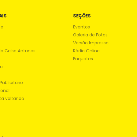
AIS
SEÇÕES
te
Eventos
Galeria de Fotos
Versão Impressa
do Celso Antunes
Rádio Online
Enquetes
ão
Publicitário
ional
tá voltando