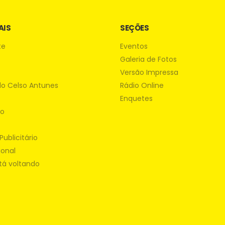
AIS
SEÇÕES
te
Eventos
Galeria de Fotos
Versão Impressa
do Celso Antunes
Rádio Online
Enquetes
ão
Publicitário
ional
tá voltando