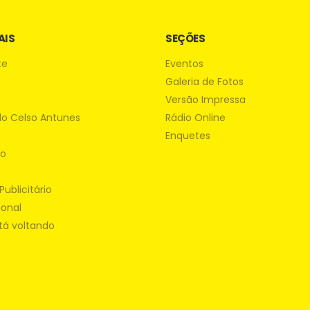
AIS
SEÇÕES
te
Eventos
Galeria de Fotos
Versão Impressa
do Celso Antunes
Rádio Online
Enquetes
ão
Publicitário
ional
tá voltando