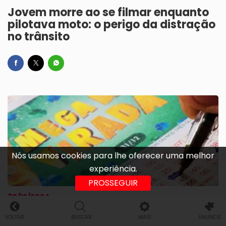
Jovem morre ao se filmar enquanto
pilotava moto: o perigo da distração
no trânsito
Nós usamos cookies para lhe oferecer uma melhor
experiência.
PROSSEGUIR
30/12/2024
“Mega Sena da Virada 2024”, sorteio
VOLTAR
BUSCAR
MAIS
ANUNCIE