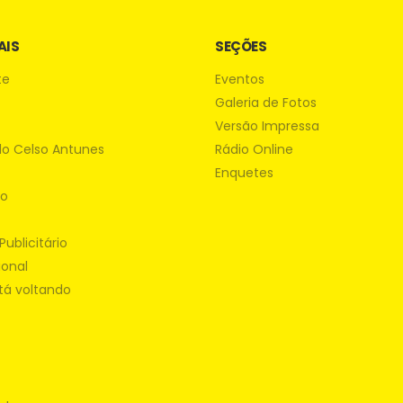
AIS
SEÇÕES
te
Eventos
Galeria de Fotos
Versão Impressa
do Celso Antunes
Rádio Online
Enquetes
ão
Publicitário
ional
tá voltando