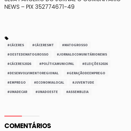
NEWS – PIX 352774671-49
#CÁCERES
#CÁCERESMT
#MATOGROSSO
#OESTEDEMATOGROSSO
#JORNALOCOMUNITÁRIONEWS
#CÁCERES2026
#POLÍTICAMUNICIPAL
#ELEIÇÕES2026
#DESENVOLVIMENTOREGIONAL
#GERAÇÃODEEMPREGO
#EMPREGO
#ECONOMIALOCAL
#JUVENTUDE
#UMADECAR
#UNADOESTE
#ASSEMBLEIA
COMENTÁRIOS