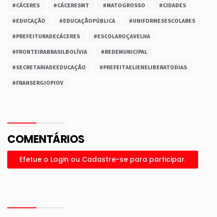
#CÁCERES
#CÁCERESMT
#MATOGROSSO
#CIDADES
#EDUCAÇÃO
#EDUCAÇÃOPÚBLICA
#UNIFORMESESCOLARES
#PREFEITURADECÁCERES
#ESCOLAROÇAVELHA
#FRONTEIRABRASILBOLÍVIA
#REDEMUNICIPAL
#SECRETARIADEEDUCAÇÃO
#PREFEITAELIENELIBERATODIAS
#FRANSERGIOPIOV
COMENTÁRIOS
Efetue o Login ou Cadastre-se para participar.