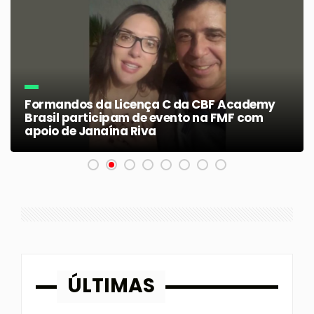
APOIE A DUDA! A goleira de 14 anos que só
precisa de uma chance… E ELA PRECISA DE
VOCÊ!
ÚLTIMAS