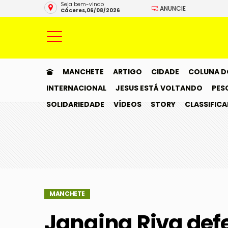
Seja bem-vindo
ANUNCIE
Cáceres,06/08/2026
MANCHETE
ARTIGO
CIDADE
COLUNA D
INTERNACIONAL
JESUS ESTÁ VOLTANDO
PES
SOLIDARIEDADE
VÍDEOS
STORY
CLASSIFIC
MANCHETE
Janaina Riva def