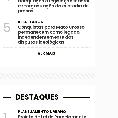
adequação à legislação federal
e reorganização da custódia de
presos
RESULTADOS
5
Conquistas para Mato Grosso
permanecem como legado,
independentemente das
disputas ideológicas
VER MAIS
DESTAQUES
PLANEJAMENTO URBANO
1
Projeto de Lei de Parcelamento