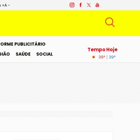
A +
A -
FORME PUBLICITÁRIO
Tempo Hoje
GIÃO
SAÚDE
SOCIAL
|
39°
39°