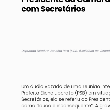
com Secretários
Deputada Estadual Janaína Riva (MDB) é solidária ao Verea
Um áudio vazado de uma reunião inte
Prefeita Eliene Liberato (PSB) em sit
Secretários, ela se referiu ao Presid
como “louco e inconsequente”. A gra