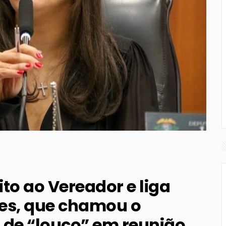
to ao Vereador e liga
res, que chamou o
 de “louco” em reunião