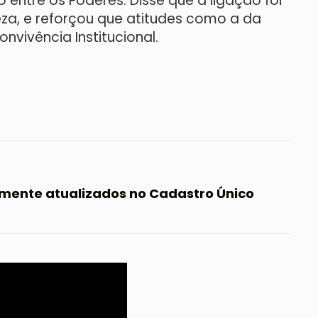
o entre os Poderes. Disse que a ligação foi
za, e reforçou que atitudes como a da
nvivência Institucional.
amente atualizados no Cadastro Único